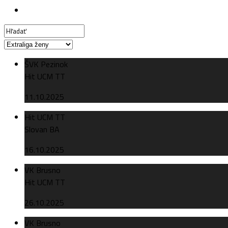
ŠVK Pezinok
Hit UCM TT
11.10.2025
Hit UCM TT
Slovan BA
16.10.2025
VK Brusno
Hit UCM TT
26.10.2025
VK Brusno