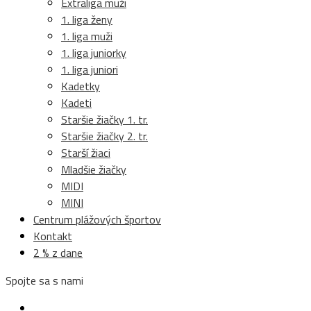
Extraliga muži
1. liga ženy
1. liga muži
1. liga juniorky
1. liga juniori
Kadetky
Kadeti
Staršie žiačky 1. tr.
Staršie žiačky 2. tr.
Starší žiaci
Mladšie žiačky
MIDI
MINI
Centrum plážových športov
Kontakt
2 % z dane
Spojte sa s nami