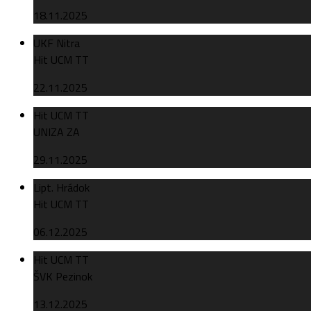
18.11.2025
UKF Nitra
Hit UCM TT
22.11.2025
Hit UCM TT
UNIZA ZA
29.11.2025
Lipt. Hrádok
Hit UCM TT
06.12.2025
Hit UCM TT
ŠVK Pezinok
13.12.2025