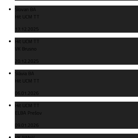
Slovan BA
Hit UCM TT
17.12.2025
Hit UCM TT
VK Brusno
20.12.2025
Slávia BA
Hit UCM TT
06.01.2026
Hit UCM TT
ELBA Prešov
09.01.2026
VK NMnV