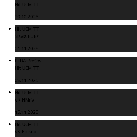
Hit UCM TT
30.10.2025
Hit UCM TT
Slávia EUBA
01.11.2025
ELBA Prešov
Hit UCM TT
08.11.2025
Hit UCM TT
VK NMnV
15.11.2025
Hit UCM TT
VK Brusno