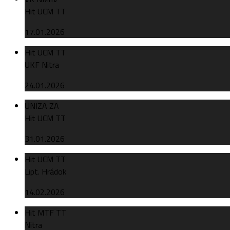
Hit UCM TT
17.01.2026
Hit UCM TT
UKF Nitra
24.01.2026
UNIZA ZA
Hit UCM TT
31.01.2026
Hit UCM TT
Lipt. Hrádok
14.02.2026
Hit MTF TT
Nitra