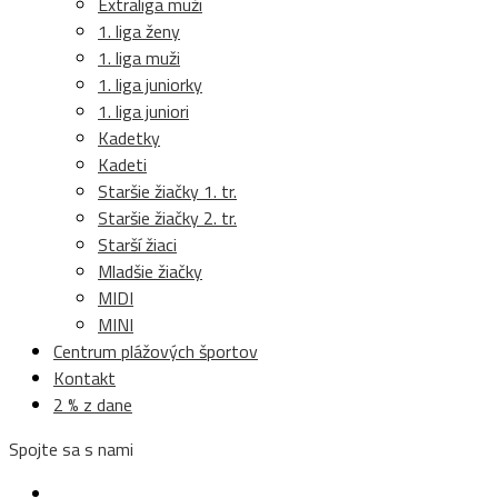
Extraliga muži
1. liga ženy
1. liga muži
1. liga juniorky
1. liga juniori
Kadetky
Kadeti
Staršie žiačky 1. tr.
Staršie žiačky 2. tr.
Starší žiaci
Mladšie žiačky
MIDI
MINI
Centrum plážových športov
Kontakt
2 % z dane
Spojte sa s nami