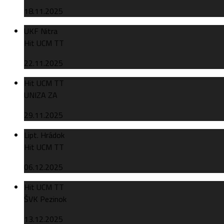
18.11.2025
UKF Nitra
Hit UCM TT
22.11.2025
Hit UCM TT
UNIZA ZA
29.11.2025
Lipt. Hrádok
Hit UCM TT
06.12.2025
Hit UCM TT
ŠVK Pezinok
13.12.2025