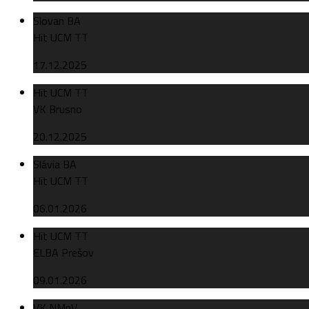
Slovan BA
Hit UCM TT
17.12.2025
Hit UCM TT
VK Brusno
20.12.2025
Slávia BA
Hit UCM TT
06.01.2026
Hit UCM TT
ELBA Prešov
09.01.2026
VK NMnV