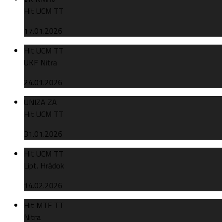
Hit UCM TT
17.01.2026
Hit UCM TT
UKF Nitra
24.01.2026
UNIZA ZA
Hit UCM TT
31.01.2026
Hit UCM TT
Lipt. Hrádok
14.02.2026
Hit MTF TT
Nitra