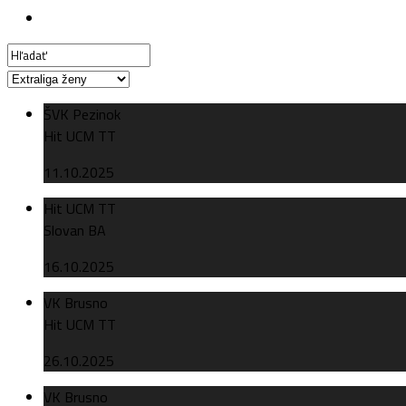
ŠVK Pezinok
Hit UCM TT
11.10.2025
Hit UCM TT
Slovan BA
16.10.2025
VK Brusno
Hit UCM TT
26.10.2025
VK Brusno