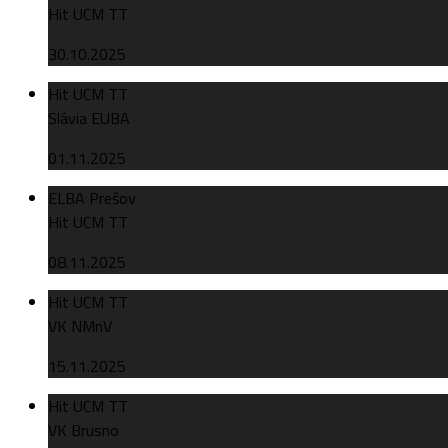
Hit UCM TT
30.10.2025
Hit UCM TT
Slávia EUBA
01.11.2025
ELBA Prešov
Hit UCM TT
08.11.2025
Hit UCM TT
VK NMnV
15.11.2025
Hit UCM TT
VK Brusno