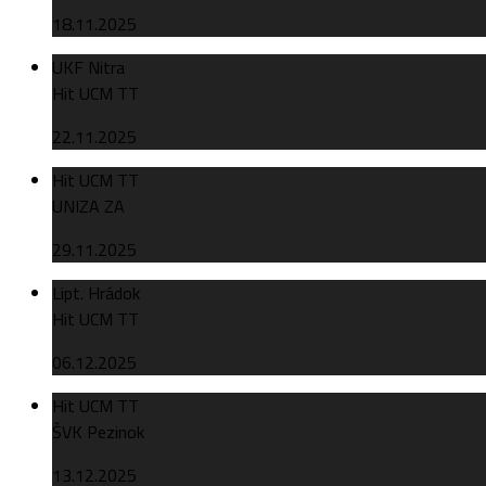
18.11.2025
UKF Nitra
Hit UCM TT
22.11.2025
Hit UCM TT
UNIZA ZA
29.11.2025
Lipt. Hrádok
Hit UCM TT
06.12.2025
Hit UCM TT
ŠVK Pezinok
13.12.2025