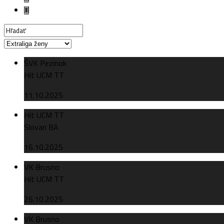
ŠVK Pezinok
Hit UCM TT
11.10.2025
Hit UCM TT
Slovan BA
16.10.2025
VK Brusno
Hit UCM TT
26.10.2025
VK Brusno