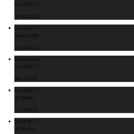
Hit UCM TT
30.10.2025
Hit UCM TT
Slávia EUBA
01.11.2025
ELBA Prešov
Hit UCM TT
08.11.2025
Hit UCM TT
VK NMnV
15.11.2025
Hit UCM TT
VK Brusno