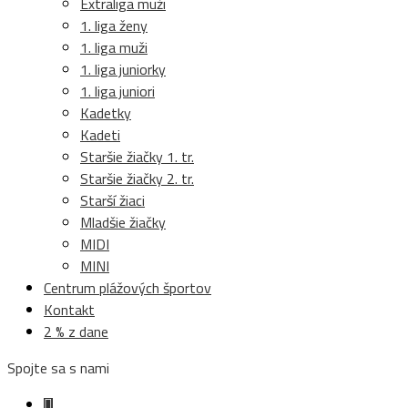
Extraliga muži
1. liga ženy
1. liga muži
1. liga juniorky
1. liga juniori
Kadetky
Kadeti
Staršie žiačky 1. tr.
Staršie žiačky 2. tr.
Starší žiaci
Mladšie žiačky
MIDI
MINI
Centrum plážových športov
Kontakt
2 % z dane
Spojte sa s nami