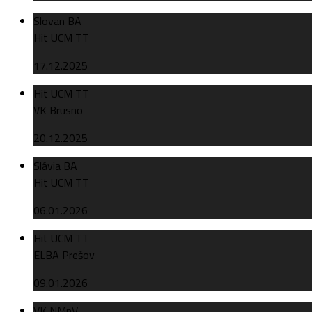
Slovan BA
Hit UCM TT
17.12.2025
Hit UCM TT
VK Brusno
20.12.2025
Slávia BA
Hit UCM TT
06.01.2026
Hit UCM TT
ELBA Prešov
09.01.2026
VK NMnV