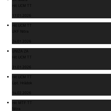
Hit UCM TT
17.01.2026
Hit UCM TT
UKF Nitra
24.01.2026
UNIZA ZA
Hit UCM TT
31.01.2026
Hit UCM TT
Lipt. Hrádok
14.02.2026
Hit MTF TT
Nitra