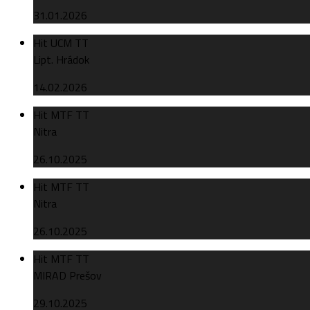
31.01.2026
Hit UCM TT
Lipt. Hrádok
14.02.2026
Hit MTF TT
Nitra
26.10.2025
Hit MTF TT
Nitra
26.10.2025
Hit MTF TT
MIRAD Prešov
29.10.2025