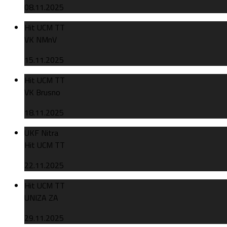
08.11.2025
Hit UCM TT
VK NMnV
15.11.2025
Hit UCM TT
VK Brusno
18.11.2025
UKF Nitra
Hit UCM TT
22.11.2025
Hit UCM TT
UNIZA ZA
29.11.2025