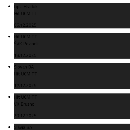
Lipt. Hrádok
Hit UCM TT
06.12.2025
Hit UCM TT
ŠVK Pezinok
13.12.2025
Slovan BA
Hit UCM TT
17.12.2025
Hit UCM TT
VK Brusno
20.12.2025
Slávia BA