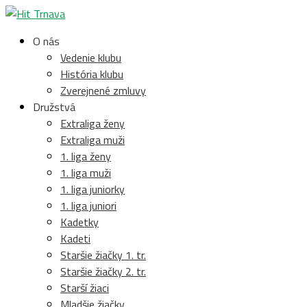
O nás
Vedenie klubu
História klubu
Zverejnené zmluvy
Družstvá
Extraliga ženy
Extraliga muži
1. liga ženy
1. liga muži
1. liga juniorky
1. liga juniori
Kadetky
Kadeti
Staršie žiačky 1. tr.
Staršie žiačky 2. tr.
Starší žiaci
Mladšie žiačky