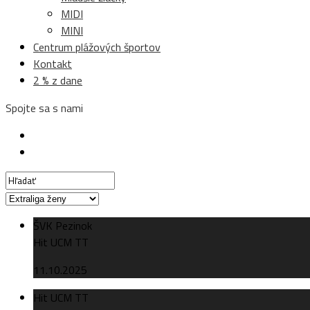
MIDI
MINI
Centrum plážových športov
Kontakt
2 % z dane
Spojte sa s nami
ŠVK Pezinok
Hit UCM TT
11.10.2025
Hit UCM TT