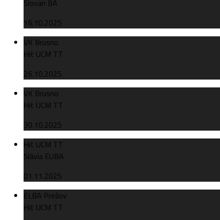
Slovan BA
16.10.2025
VK Brusno
Hit UCM TT
26.10.2025
VK Brusno
Hit UCM TT
30.10.2025
Hit UCM TT
Slávia EUBA
01.11.2025
ELBA Prešov
Hit UCM TT