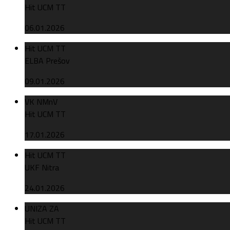
Hit UCM TT
06.01.2026
Hit UCM TT
ELBA Prešov
09.01.2026
VK NMnV
Hit UCM TT
17.01.2026
Hit UCM TT
UKF Nitra
24.01.2026
UNIZA ZA
Hit UCM TT